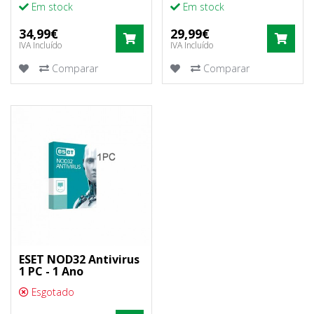
Em stock
Em stock
34,99€
29,99€
COMPRAR
COM
IVA Incluído
IVA Incluído
Comparar
Comparar
ESET NOD32 Antivirus
1 PC - 1 Ano
Esgotado