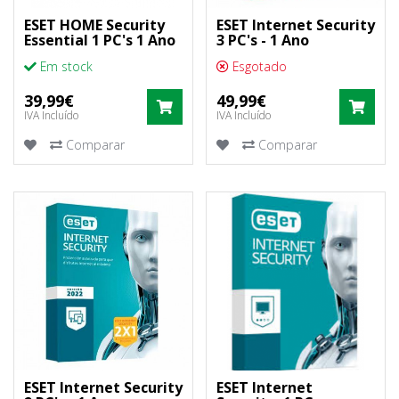
ESET HOME Security
ESET Internet Security
Essential 1 PC's 1 Ano
3 PC's - 1 Ano
Em stock
Esgotado
39,99€
49,99€
COMPRAR
COM
IVA Incluído
IVA Incluído
Comparar
Comparar
ESET Internet Security
ESET Internet