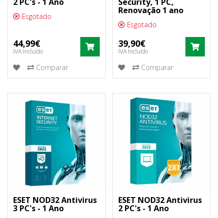
2 PC's - 1 Ano
Security, 1 PC,
Renovação 1 ano
Esgotado
Esgotado
44,99€
39,90€
COMPRAR
COM
IVA Incluído
IVA Incluído
Comparar
Comparar
ESET NOD32 Antivirus
ESET NOD32 Antivirus
3 PC's - 1 Ano
2 PC's - 1 Ano