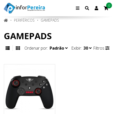
0
Conta
de
cliente
PERIFÉRICOS
GAMEPADS
GAMEPADS
Ordenar por:
Padrão
Exibir:
30
Filtros