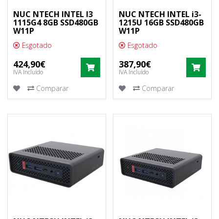
NUC NTECH INTEL I3
NUC NTECH INTEL i3-
1115G4 8GB SSD480GB
1215U 16GB SSD480GB
W11P
W11P
Esgotado
Esgotado
424,90€
387,90€
COMPRAR
COM
IVA Incluído
IVA Incluído
Comparar
Comparar