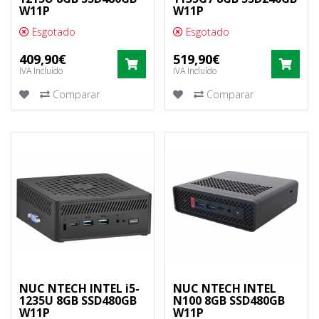
W11P
W11P
Esgotado
Esgotado
409,90€
519,90€
COMPRAR
COM
IVA Incluído
IVA Incluído
Comparar
Comparar
NUC NTECH INTEL i5-
NUC NTECH INTEL
1235U 8GB SSD480GB
N100 8GB SSD480GB
W11P
W11P