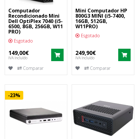
Computador
Mini Computador HP
Recondicionado Mini
800G3 MINI (i5-7400,
Dell OptiPlex 7040 (i5-
16GB, 512GB,
6500, 8GB, 256GB, W11
W11PRO)
PRO)
Esgotado
Esgotado
149,00€
249,90€
COMPRAR
COM
IVA Incluído
IVA Incluído
Comparar
Comparar
-23%