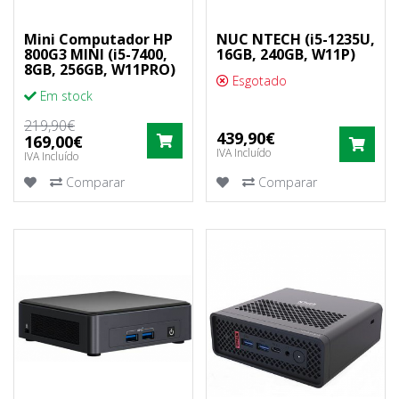
Mini Computador HP
NUC NTECH (i5-1235U,
800G3 MINI (i5-7400,
16GB, 240GB, W11P)
8GB, 256GB, W11PRO)
Esgotado
Em stock
219,90€
439,90€
COMPRAR
169,00€
COM
IVA Incluído
IVA Incluído
Comparar
Comparar