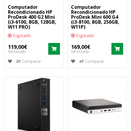
Computador
Computador
Recondicionado HP
Recondicionado HP
ProDesk 400 G2 Mini
ProDesk Mini 600 G4
(i3-6100, 8GB, 128GB,
(i3-8100, 8GB, 256GB,
W11 PRO)
W11P)
Esgotado
Esgotado
119,00€
169,00€
COMPRAR
COM
IVA Incluído
IVA Incluído
Comparar
Comparar