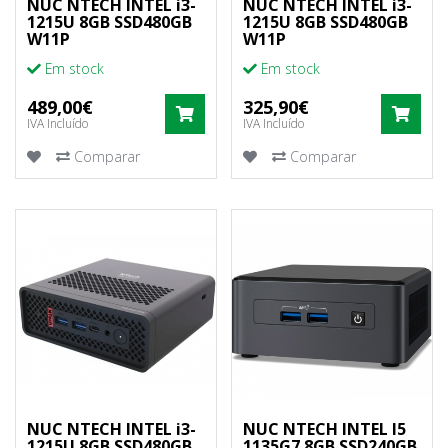
NUC NTECH INTEL i3-
NUC NTECH INTEL i3-
1215U 8GB SSD480GB
1215U 8GB SSD480GB
W11P
W11P
Em stock
Em stock
489,00€
325,90€
COMPRAR
COM
IVA Incluído
IVA Incluído
Comparar
Comparar
NUC NTECH INTEL i3-
NUC NTECH INTEL I5
1215U 8GB SSD480GB
1135G7 8GB SSD240GB