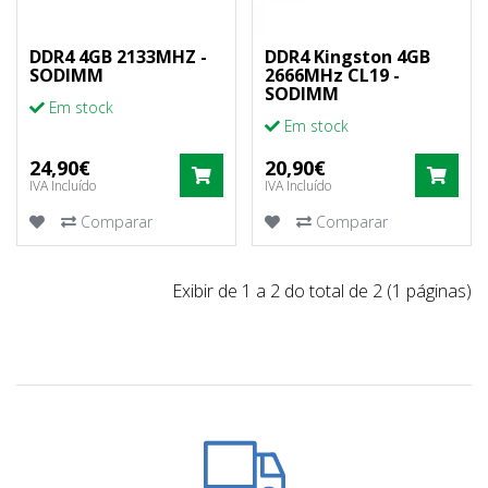
DDR4 4GB 2133MHZ -
DDR4 Kingston 4GB
SODIMM
2666MHz CL19 -
SODIMM
Em stock
Em stock
24,90€
20,90€
COMPRAR
COM
IVA Incluído
IVA Incluído
Comparar
Comparar
Exibir de 1 a 2 do total de 2 (1 páginas)