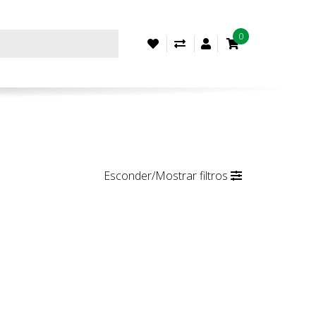
0
Artigos
Comparar
Conta
Favoritos
de
(0)
cliente
Esconder/Mostrar filtros