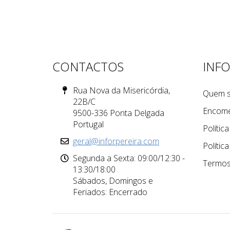
CONTACTOS
INF
Rua Nova da Misericórdia,
Quem 
22B/C
Encom
9500-336 Ponta Delgada
Portugal
Polític
geral@inforpereira.com
Polític
Segunda a Sexta: 09:00/12:30 -
Termos
13:30/18:00
Sábados, Domingos e
Feriados: Encerrado