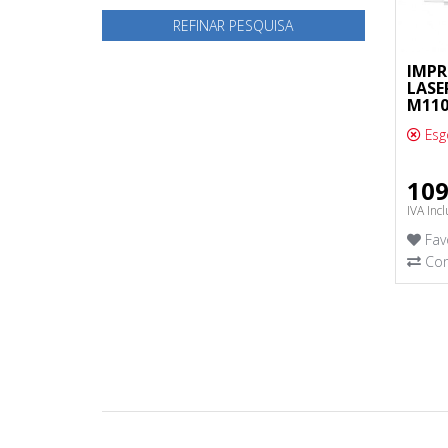
REFINAR PESQUISA
IMPR
LASE
M11
Esg
109
IVA Incl
Fav
Com