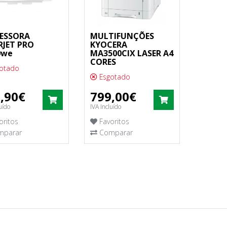
ESSORA
MULTIFUNÇÕES
RJET PRO
KYOCERA
0we
MA3500CIX LASER A4
CORES
otado
Esgotado
,90€
799,00€
COMPRAR
COMPRAR
uído
IVA Incluído
oritos
Favoritos
parar
Comparar