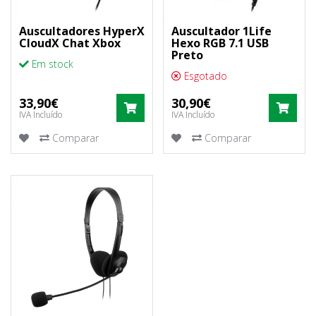
Auscultadores HyperX
Auscultador 1Life
CloudX Chat Xbox
Hexo RGB 7.1 USB
Preto
Em stock
Esgotado
33,90€
30,90€
COMPRAR
COM
IVA Incluído
IVA Incluído
Comparar
Comparar