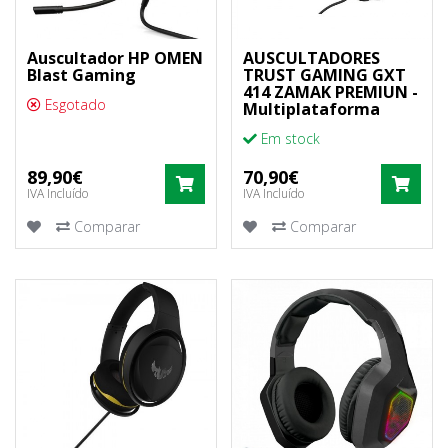
Auscultador HP OMEN
AUSCULTADORES
Blast Gaming
TRUST GAMING GXT
414 ZAMAK PREMIUN -
Esgotado
Multiplataforma
Em stock
89,90€
70,90€
COMPRAR
COM
IVA Incluído
IVA Incluído
Comparar
Comparar