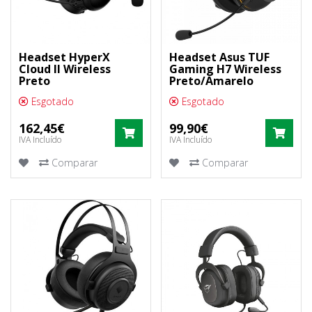
Headset HyperX
Headset Asus TUF
Cloud II Wireless
Gaming H7 Wireless
Preto
Preto/Amarelo
Esgotado
Esgotado
162,45€
99,90€
COMPRAR
COM
IVA Incluído
IVA Incluído
Comparar
Comparar