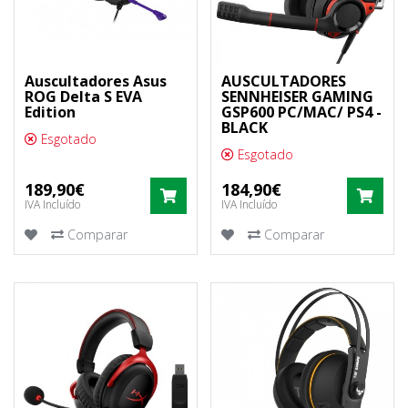
Auscultadores Asus
AUSCULTADORES
ROG Delta S EVA
SENNHEISER GAMING
Edition
GSP600 PC/MAC/ PS4 -
BLACK
Esgotado
Esgotado
189,90€
184,90€
COMPRAR
COM
IVA Incluído
IVA Incluído
Comparar
Comparar