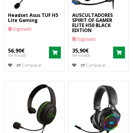
Headset Asus TUF H5
AUSCULTADORES
Lite Gaming
SPIRIT OF GAMER
ELITE H50 BLACK
Esgotado
EDITION
Esgotado
56,90€
35,90€
COMPRAR
COM
IVA Incluído
IVA Incluído
Comparar
Comparar