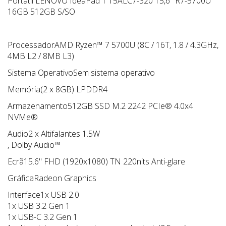
Portátil LENOVO IdeaPad 1 15ALC7-320 15,6" R7-5700U
16GB 512GB S/SO
ProcessadorAMD Ryzen™ 7 5700U (8C / 16T, 1.8 / 4.3GHz,
4MB L2 / 8MB L3)
Sistema OperativoSem sistema operativo
Memória(2 x 8GB) LPDDR4
Armazenamento512GB SSD M.2 2242 PCIe® 4.0x4
NVMe®
Audio2 x Altifalantes 1.5W
, Dolby Audio™
Ecrã15.6" FHD (1920x1080) TN 220nits Anti-glare
GráficaRadeon Graphics
Interface1x USB 2.0
1x USB 3.2 Gen 1
1x USB-C 3.2 Gen 1