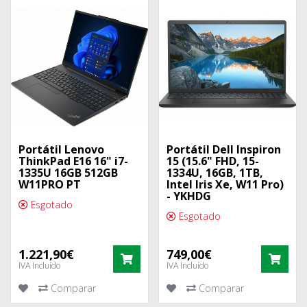
Portátil Lenovo
Portátil Dell Inspiron
ThinkPad E16 16" i7-
15 (15.6" FHD, 15-
1335U 16GB 512GB
1334U, 16GB, 1TB,
W11PRO PT
Intel Iris Xe, W11 Pro)
- YKHDG
Esgotado
Esgotado
1.221,90€
749,00€
COMPRAR
COM
IVA Incluído
IVA Incluído
Comparar
Comparar