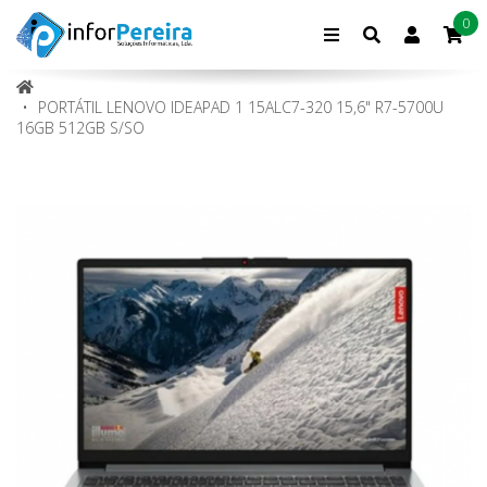
0
Conta
de
cliente
PORTÁTIL LENOVO IDEAPAD 1 15ALC7-320 15,6" R7-5700U
16GB 512GB S/SO